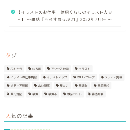
【イラストのお仕事：健康くらしのイラストカッ
ト】 〜雑誌『へるすあっぷ21』2022年7月号 〜
タグ
ふわキラ
ゆる画
アクセス地図
イラスト
イラストお仕事情報
イラストマップ
ホロスコープ
メディア掲載
メディア連載
占い記事
星占い
星読み
書籍挿絵
案内地図
横浜
横浜市
雑誌カット
雑誌掲載
人気の記事